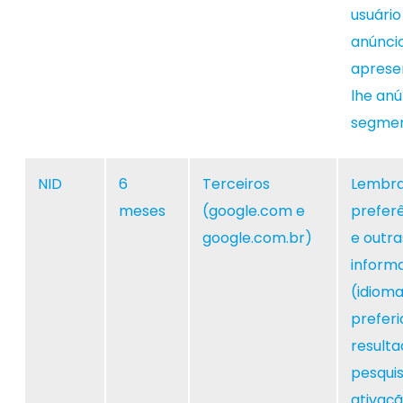
usuári
anúnci
aprese
lhe anú
segmen
NID
6
Terceiros
Lembra
meses
(google.com e
prefer
google.com.br)
e outra
inform
(idiom
preferi
resulta
pesquis
ativaç