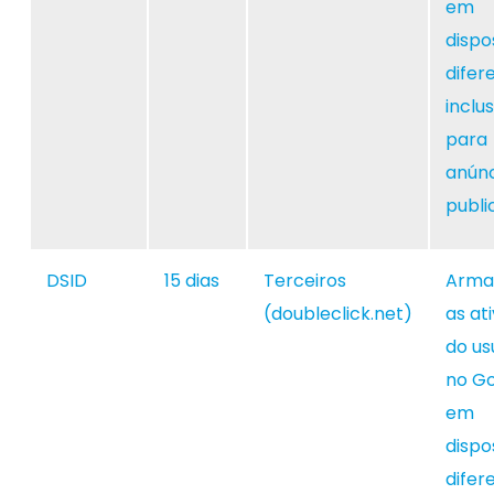
em
dispo
difer
inclus
para
anúnc
publi
DSID
15 dias
Terceiros
Arma
(doubleclick.net)
as at
do us
no G
em
dispo
difer