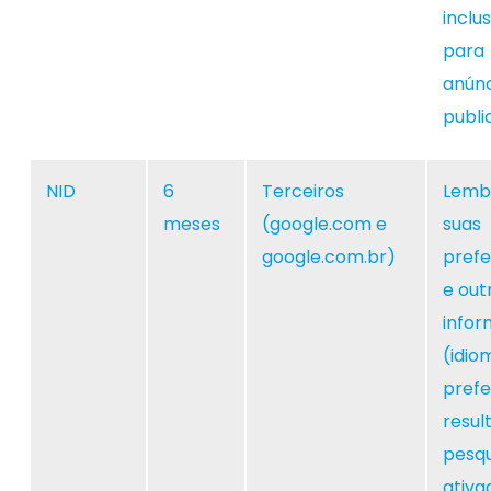
inclus
para
anúnc
publi
NID
6
Terceiros
Lemb
meses
(google.com e
suas
google.com.br)
prefe
e out
info
(idio
prefe
resul
pesqu
ativa