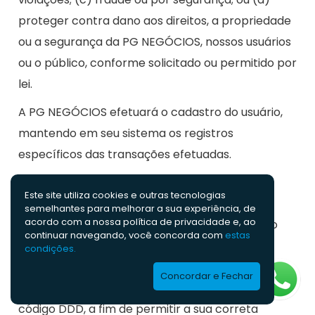
proteger contra dano aos direitos, a propriedade
ou a segurança da PG NEGÓCIOS, nossos usuários
ou o público, conforme solicitado ou permitido por
lei.
A PG NEGÓCIOS efetuará o cadastro do usuário,
mantendo em seu sistema os registros
específicos das transações efetuadas.
Os dados cadastrais ativos e atualizados do
Este site utiliza cookies e outras tecnologias
Titular, tais como, mas não limitados ao nome
semelhantes para melhorar a sua experiência, de
acordo com a nossa polí­tica de privacidade e, ao
completo e respectivo número de inscrição no
continuar navegando, você concorda com
estas
CPF ou CNPJ, data de nascimento (ou
condições.
constituição, no caso de empresas), endereço
Concordar e Fechar
residencial e/ou comercial e número do celular e
código DDD, a fim de permitir a sua correta