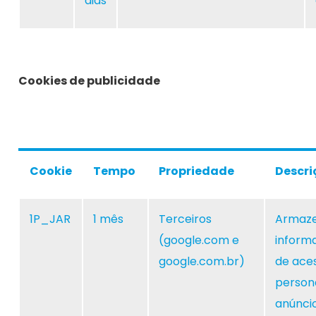
dias
Cookies de publicidade
Cookie
Tempo
Propriedade
Descri
1P_JAR
1 mês
Terceiros
Armaz
(google.com e
inform
google.com.br)
de ace
persona
anúncio