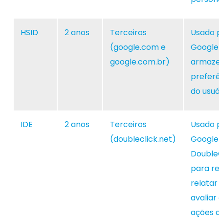
HSID
2 anos
Terceiros
Usado 
(google.com e
Google
google.com.br)
armaze
prefer
do usuá
IDE
2 anos
Terceiros
Usado 
(doubleclick.net)
Google
Double
para re
relatar
avaliar
ações 