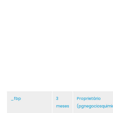
_fbp
3
Proprietário
meses
(pgnegociosquimi