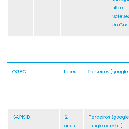
filtro
SafeSe
do Goo
OGPC
1 mês
Terceiros (googl
SAPISID
2
Terceiros (googl
anos
google.com.br)