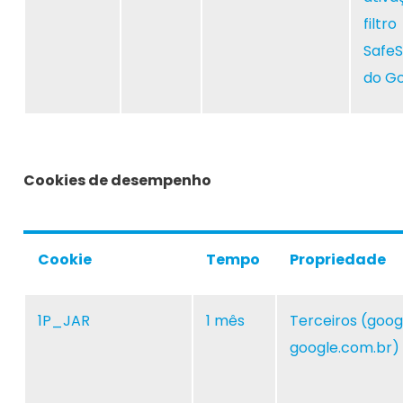
filtro
Safe
do Go
Cookies de desempenho
Cookie
Tempo
Propriedade
1P_JAR
1 mês
Terceiros (goog
google.com.br)