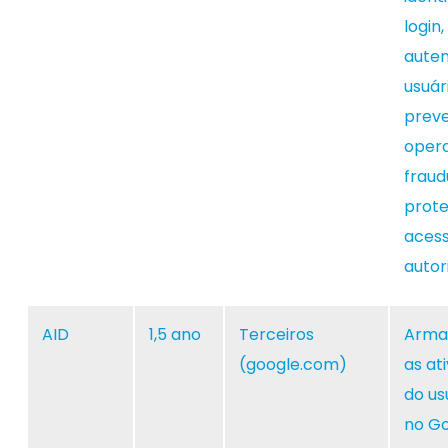
login,
auten
usuár
preve
oper
fraud
prot
aces
autor
AID
1,5 ano
Terceiros
Arma
(google.com)
as at
do us
no G