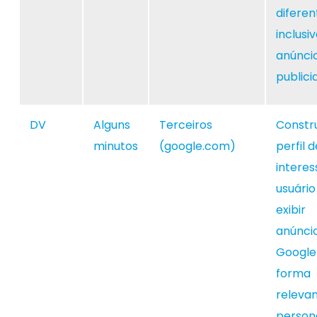
diferen
inclusi
anúnci
publici
DV
Alguns
Terceiros
Constr
minutos
(google.com)
perfil d
interes
usuário
exibir
anúnci
Google
forma
relevan
persona