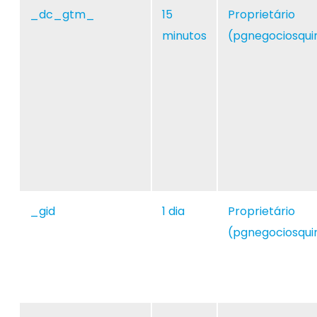
_dc_gtm_
15
Proprietário
minutos
(pgnegociosqui
_gid
1 dia
Proprietário
(pgnegociosqui