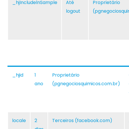
_hjIncludelnSample
Até
Proprietário
logout
(pgnegociosqui
_hjid
1
Proprietário
ano
(pgnegociosquimicos.com.br)
locale
2
Terceiros (facebook.com)