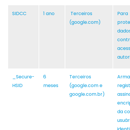
SIDCC
1 ano
Terceiros
Para
(google.com)
prote
dado
cont
aces
autor
_Secure-
6
Terceiros
Arma
HSID
meses
(google.com e
regis
google.com.br)
assin
encri
da co
usuár
identi