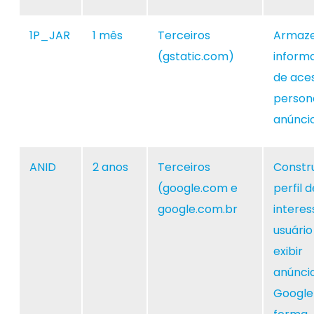
1P_JAR
1 mês
Terceiros
Armaz
(gstatic.com)
inform
de ace
persona
anúncio
ANID
2 anos
Terceiros
Constr
(google.com e
perfil d
google.com.br
interes
usuário
exibir
anúnci
Google