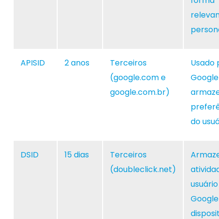
forma
relevan
persona
APISID
2 anos
Terceiros
Usado 
(google.com e
Google
google.com.br)
armaze
prefer
do usuá
DSID
15 dias
Terceiros
Armaze
(doubleclick.net)
ativida
usuário
Google
disposi